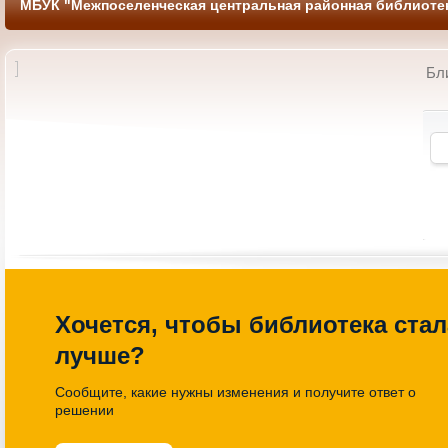
МБУК "Межпоселенческая центральная районная библиотек
Бл
ых затей «Там
Выставка молодежных книжных
одит чудо»
новинок «Твой формат»
0 Библиотека Детский
25.03.2026 11-00 Библиотека
онемент
Хочется, чтобы библиотека стал
лучше?
Сообщите, какие нужны изменения и получите ответ о
решении