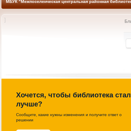
МБУК "Межпоселенческая центральная районная библиотек
Бл
 по книголэнду
Литературно-познавательный
еленная книги»
час «Имена и названия»
14-00 Библиотека
27.03.2026 13-00 Библиотека
Хочется, чтобы библиотека стал
лучше?
Сообщите, какие нужны изменения и получите ответ о
решении