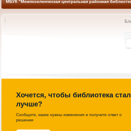
МБУК "Межпоселенческая центральная районная библиотек
Бл
 по книголэнду
Литературно-познавательный
еленная книги»
час «Имена и названия»
14-00 Библиотека
27.03.2026 13-00 Библиотека
Хочется, чтобы библиотека стал
лучше?
Сообщите, какие нужны изменения и получите ответ о
решении