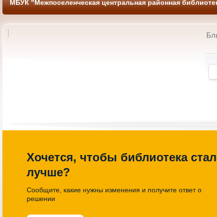
МБУК "Межпоселенческая центральная районная библиотек
Бл
 по книголэнду
Литературно-познавательный
еленная книги»
час «Имена и названия»
14-00 Библиотека
27.03.2026 13-00 Библиотека
Хочется, чтобы библиотека стал
лучше?
Сообщите, какие нужны изменения и получите ответ о
решении