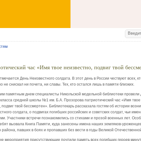
стям
отический час «Имя твое неизвестно, подвиг твой бессм
тмечается День Неизвестного солдата. В этот день в России чествуют всех, к
но не снискал ни почета, ни славы. Тех, кто остался лишь в памяти близких.
этим памятным днем специалисты Никольской модельной библиотеки провели 
 класса средней школы №1 им. Б.А. Прозорова патриотический час «Имя твое
, подвиг твой бессмертен». Библиотекарь рассказала гостям об истории возн
тного солдата, о подвигах погибших российских и советских солдат, чьи име
ми. Участники встречи познакомились со стихами и прозой военных лет. Осо
ребят вызвала Книга Памяти, куда занесены имена наших земляков-уроженце
о района, павших в боях и пропавших без вести в годы Великой Отечественно
ие мероприятия присутствующие почтили память всех погибших героев мину