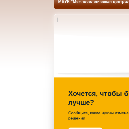
МБУК "Межпоселенческая централ
но –
Странствия по книголэнду
Литературно
«Мульти Вселенная книги»
час «Имен
28.03.2026. 14-00 Библиотека
27.03.2026
Хочется, чтобы б
лучше?
Сообщите, какие нужны изменен
решении