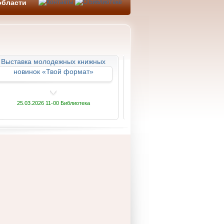
области
Выставка молодежных книжных
Литературная гостина
новинок «Твой формат»
«Поэтический голос род
края»
25.03.2026 11-00 Библиотека
20.03.2026 13-00 Библиотек