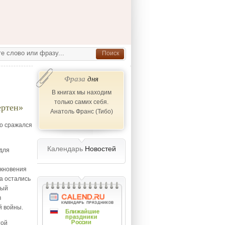
Фраза
дня
В книгах мы находим
только самих себя.
ертен»
Анатоль Франс (Тибо)
то сражался
Календарь
Новостей
для
икновения
на остались
бый
в
й войны.
той