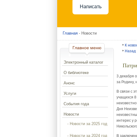
Написать
Главная
- Новости
К ново
Главное меню
Назад
Электронный каталог
Патри
О библиотеке
3 декабря о
за Родину, 
Анонс
В связи с 
Услуги
учащихся 8
неизвестно
События года
Дня Неизвес
Новости
неизвестны
интерес у 
- Новости за 2025 год
Никольског
- Новости за 2024 год
В заключен