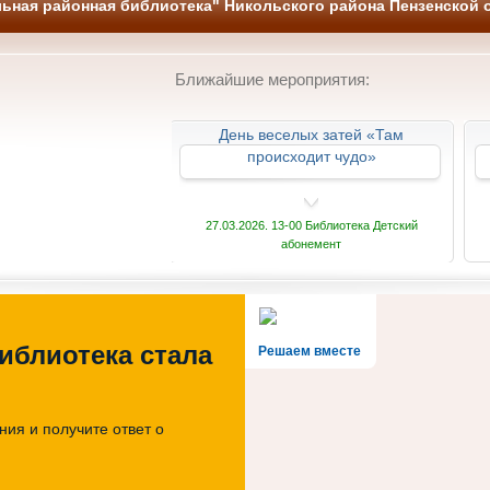
ьная районная библиотека" Никольского района Пензенской 
Ближайшие мероприятия:
-познавательный
День веселых затей «Там
а и названия»
происходит чудо»
 13-00 Библиотека
27.03.2026. 13-00 Библиотека Детский
абонемент
иблиотека стала
Решаем вместе
ия и получите ответ о