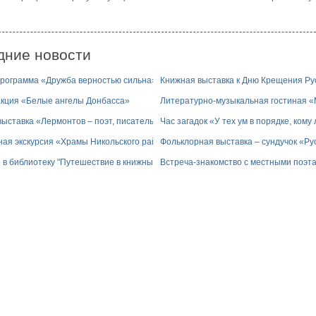
дние новости
программа «Дружба верностью сильна»
Книжная выставка к Дню Крещения Ру
акция «Белые ангелы Донбасса»
Литературно-музыкальная гостиная «
ыставка «Лермонтов – поэт, писатель, драматург»
Час загадок «У тех ум в порядке, кому 
ная экскурсия «Храмы Никольского района»
Фольклорная выставка – сундучок «Ру
 в библиотеку "Путешествие в книжный дом"
Встреча-знакомство с местными поэт