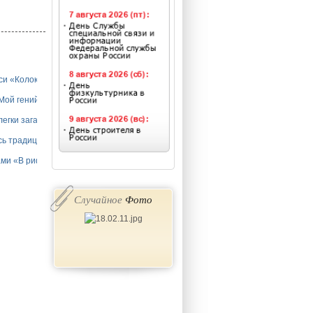
си «Колокола святой Руси»
Мой гений веки пролетит…»
легки загадки»
сь традициями сильна!»
ами «В рифме солнца»
Случайное
Фото