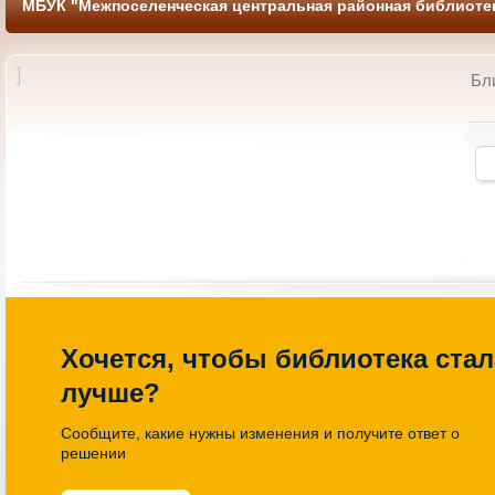
МБУК "Межпоселенческая центральная районная библиотек
Бл
 по книголэнду
Литературно-познавательный
еленная книги»
час «Имена и названия»
14-00 Библиотека
27.03.2026 13-00 Библиотека
Хочется, чтобы библиотека стал
лучше?
Сообщите, какие нужны изменения и получите ответ о
решении