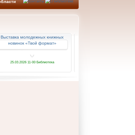
области
Выставка молодежных книжных
Литературная гостина
новинок «Твой формат»
«Поэтический голос род
края»
25.03.2026 11-00 Библиотека
20.03.2026 13-00 Библиотек