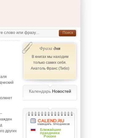
Фраза
дня
В книгах мы находим
только самих себя.
Анатоль Франс (Тибо)
раля
дческий
Календарь
Новостей
молкнет
 –
гражден
од
го других