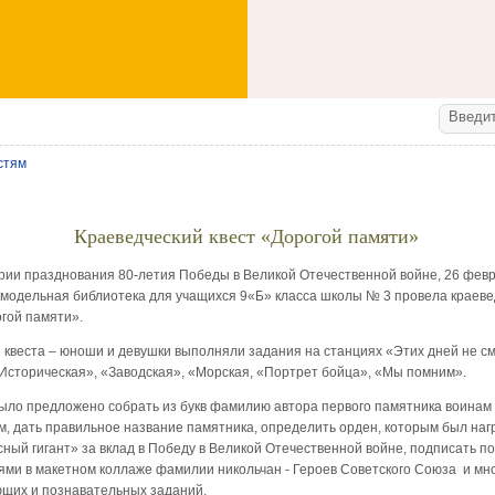
стям
Краеведческий квест «Дорогой памяти»
ии празднования 80-летия Победы в Великой Отечественной войне, 26 фев
 модельная библиотека для учащихся 9«Б» класса школы № 3 провела краеве
огой памяти».
квеста – юноши и девушки выполняли задания на станциях «Этих дней не с
Историческая», «Заводская», «Морская, «Портрет бойца», «Мы помним».
ло предложено собрать из букв фамилию автора первого памятника воинам
м, дать правильное название памятника, определить орден, которым был на
сный гигант» за вклад в Победу в Великой Отечественной войне, подписать п
ми в макетном коллаже фамилии никольчан - Героев Советского Союза и мно
щих и познавательных заданий.