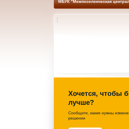
МБУК "Межпоселенческая централ
но –
Странствия по книголэнду
Литературно
«Мульти Вселенная книги»
час «Имен
28.03.2026. 14-00 Библиотека
27.03.2026
Хочется, чтобы б
лучше?
Сообщите, какие нужны изменен
решении