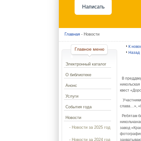
Написать
Главная
- Новости
К ново
Главное меню
Назад
Электронный каталог
О библиотеке
В преддвер
никольская
Анонс
квест «Дор
Услуги
Участники 
слава…», «
События года
Ребятам бы
Новости
никольчана
- Новости за 2025 год
завод «Кра
фотография
- Новости за 2024 год
захватываю