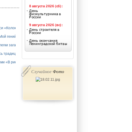
си «Колокола святой Руси»
Мой гений веки пролетит…»
легки загадки»
сь традициями сильна!»
ами «В рифме солнца»
Случайное
Фото