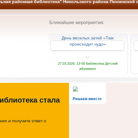
ьная районная библиотека" Никольского района Пензенской 
Ближайшие мероприятия:
-познавательный
День веселых затей «Там
а и названия»
происходит чудо»
 13-00 Библиотека
27.03.2026. 13-00 Библиотека Детский
абонемент
иблиотека стала
Решаем вместе
ия и получите ответ о