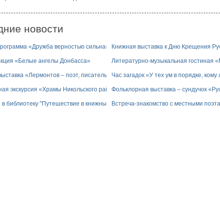
дние новости
программа «Дружба верностью сильна»
Книжная выставка к Дню Крещения Ру
акция «Белые ангелы Донбасса»
Литературно-музыкальная гостиная «
ыставка «Лермонтов – поэт, писатель, драматург»
Час загадок «У тех ум в порядке, кому 
ная экскурсия «Храмы Никольского района»
Фольклорная выставка – сундучок «Ру
 в библиотеку "Путешествие в книжный дом"
Встреча-знакомство с местными поэт