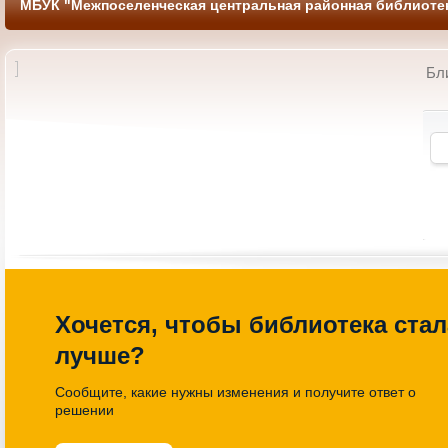
МБУК "Межпоселенческая центральная районная библиотек
Бл
ых затей «Там
Выставка молодежных книжных
одит чудо»
новинок «Твой формат»
0 Библиотека Детский
25.03.2026 11-00 Библиотека
онемент
Хочется, чтобы библиотека стал
лучше?
Сообщите, какие нужны изменения и получите ответ о
решении