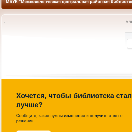
МБУК "Межпоселенческая центральная районная библиотек
Бл
ь веселых затей «Там
Выставка молодежных книжных
происходит чудо»
новинок «Твой формат»
026. 13-00 Библиотека Детский
25.03.2026 11-00 Библиотека
абонемент
Хочется, чтобы библиотека стал
лучше?
Сообщите, какие нужны изменения и получите ответ о
решении